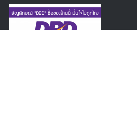
Copyright © 2017 www.cozybikiny.com - Design By Anan 083-
7157029