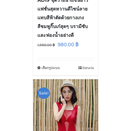
AD19 ชุดว่ายน้ำเเขนยาว
เเฟชั่นสุดหวานดีไซน์ลาย
เเทบสีฟ้าตัดด้วยกางเกง
สีชมพูกิ๊บเก๋สุดๆ บรามีซับ
เเละฟองน้ำอย่างดี
980.00
฿
1,980.00
฿
เลือกรูปแบบ
Details
Sale!