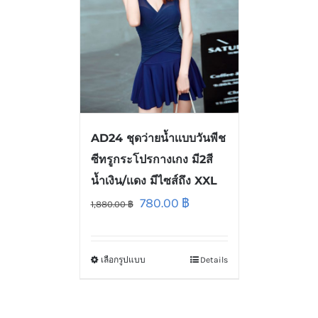
AD24 ชุดว่ายน้ำเเบบวันพีช
ซีทรูกระโปรกางเกง มี2สี
น้ำเงิน/เเดง มีไซส์ถึง XXL
780.00
฿
1,880.00
฿
เลือกรูปแบบ
Details