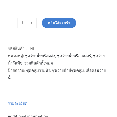
หยิบใส่ตะกร้า
PD41
ชุด
ว่าย
น้ำ
รหัสสินค้า:
ad41
พรี
หมวดหมู่:
ชุดว่ายน้ำพร้อมส่ง
,
ชุดว่ายน้ำพรีออเดอร์
,
ชุดว่าย
เมี่
น้ำวันพีช
,
รวมสินค้าทั้งหมด
ยม
ป้ายกำกับ:
ชุดคลุมว่ายน้ำ
,
ชุดว่ายน้ำมีชุดคลุม
,
เสื้อคลุมว่าย
เซ็ทเเบบ
น้ำ
วัน
พีช
ลาย
รายละเอียด
กราฟฟิก
สีน้ำเงิน
Additional information