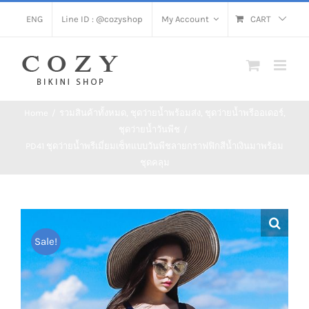
Skip
ENG
Line ID : @cozyshop
My Account
CART
to
content
Home
/
รวมสินค้าทั้งหมด
,
ชุดว่ายน้ำพร้อมส่ง
,
ชุดว่ายน้ำพรีออเดอร์
,
ชุดว่ายน้ำวันพีช
/
PD41 ชุดว่ายน้ำพรีเมี่ยมเซ็ทเเบบวันพีชลายกราฟฟิกสีน้ำเงินมาพร้อม
ชุดคลุม
Sale!