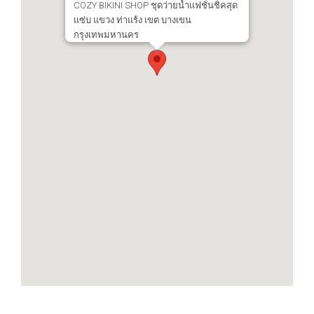
COZY BIKINI SHOP ชุดว่ายน้ำเเฟชั่นชิคสุด
เเซ่บ แขวง ท่าแร้ง เขต บางเขน
กรุงเทพมหานคร